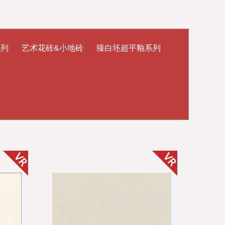
系列
艺术花砖&小地砖
臻白坯超平釉系列
砖