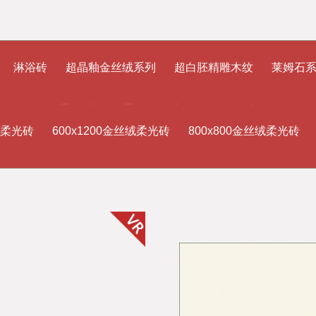
淋浴砖
超晶釉金丝绒系列
超白胚精雕木纹
莱姆石
元石
连纹通体系列
通体中板系列
深色砖系列
抛光
丝绒柔光砖
600x1200金丝绒柔光砖
800x800金丝绒柔光砖