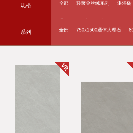
全部
轻奢金丝绒系列
淋浴砖
规格
通体大理石系列
中华元石
连
全部
750x1500通体大理石
8
系列